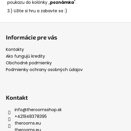
poukazu do kolónky „
poznámka
".
3.) Užite si hru a zabavte sa :)
Z
á
Informácie pre vás
p
ä
Kontakty
t
Ako fungujú kredity
i
Obchodné podmienky
Podmienky ochrany osobných údajov
e
Kontakt
info
@
theroomsshop.sk
+421948378395
therooms.eu
therooms.eu