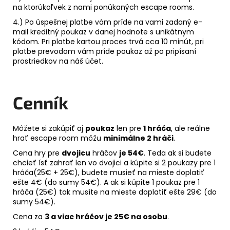
na ktorúkoľvek z nami ponúkaných escape rooms.
4.) Po úspešnej platbe vám príde na vami zadaný e-
mail kreditný poukaz v danej hodnote s unikátnym
kódom. Pri platbe kartou proces trvá cca 10 minút, pri
platbe prevodom vám príde poukaz až po pripísaní
prostriedkov na náš účet.
Cenník
Môžete si zakúpiť aj
poukaz
len pre
1 hráča
, ale reálne
hrať escape room môžu
minimálne 2 hráči
.
Cena hry pre
dvojicu
hráčov
je 54€
. Teda ak si budete
chcieť ísť zahrať len vo dvojici a kúpite si 2 poukazy pre 1
hráča(25€ + 25€), budete musieť na mieste doplatiť
ešte 4€ (do sumy 54€). A ak si kúpite 1 poukaz pre 1
hráča (25€) tak musíte na mieste doplatiť ešte 29€ (do
sumy 54€).
Cena za
3 a viac hráčov je 25€ na osobu
.