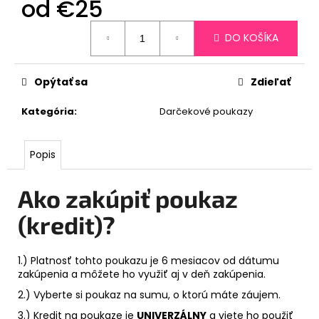
od
€25
Jednotková
DO KOŠÍKA
cena:
Opýtať sa
Zdieľať
Kategória
:
Darčekové poukazy
Popis
Ako zakúpiť poukaz
(kredit)?
1.) Platnosť tohto poukazu je 6 mesiacov od dátumu
zakúpenia a môžete ho využiť aj v deň zakúpenia.
2.) Vyberte si poukaz na sumu, o ktorú máte záujem.
3.) Kredit na poukaze je
UNIVERZÁLNY
a viete ho použiť