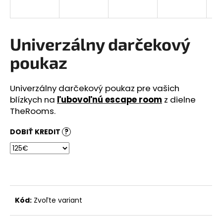
á
j
s
Univerzálny darčekový
ť
poukaz
?
Univerzálny darčekový poukaz pre vašich
blízkych na
ľubovoľnú escape room
z dielne
TheRooms.
HĽADAŤ
DOBIŤ KREDIT
?
Kód:
Zvoľte variant