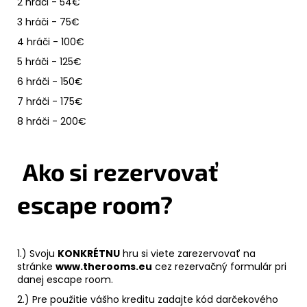
2 hráči - 54€
3 hráči - 75€
4 hráči - 100€
5 hráči - 125€
6 hráči - 150€
7 hráči - 175€
8 hráči - 200€
Ako si rezervovať
escape room?
1.) Svoju
KONKRÉTNU
hru si viete zarezervovať na
stránke
www.therooms.eu
cez rezervačný formulár pri
danej escape room.
2.) Pre použitie vášho kreditu zadajte kód darčekového